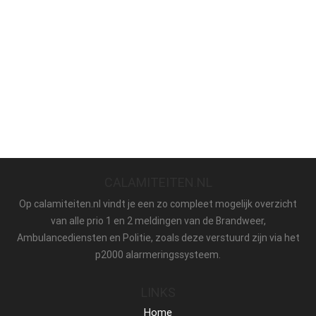
CALAMITEITEN.NL
Op calamiteiten.nl vindt je een zo compleet mogelijk overzicht
van alle prio 1 en 2 meldingen van de Brandweer,
Ambulancediensten en Politie, zoals deze verstuurd zijn via het
p2000 alarmeringssysteem.
LINKS
Home